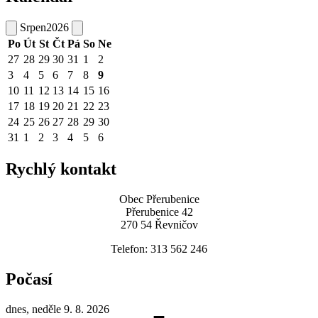
Srpen
2026
Po
Út
St
Čt
Pá
So
Ne
27
28
29
30
31
1
2
3
4
5
6
7
8
9
10
11
12
13
14
15
16
17
18
19
20
21
22
23
24
25
26
27
28
29
30
31
1
2
3
4
5
6
Rychlý kontakt
Obec Přerubenice
Přerubenice 42
270 54 Řevničov
Telefon: 313 562 246
Počasí
dnes, neděle 9. 8. 2026