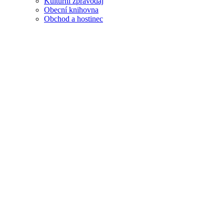
Kulturní zpravodaj
Obecní knihovna
Obchod a hostinec