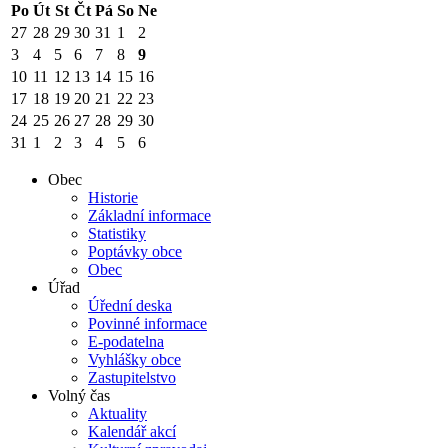
Po
Út
St
Čt
Pá
So
Ne
27
28
29
30
31
1
2
3
4
5
6
7
8
9
10
11
12
13
14
15
16
17
18
19
20
21
22
23
24
25
26
27
28
29
30
31
1
2
3
4
5
6
Obec
Historie
Základní informace
Statistiky
Poptávky obce
Obec
Úřad
Úřední deska
Povinné informace
E-podatelna
Vyhlášky obce
Zastupitelstvo
Volný čas
Aktuality
Kalendář akcí