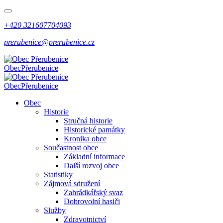
+420 321607704093
prerubenice@prerubenice.cz
Obec
Přerubenice
Obec
Přerubenice
Obec
Historie
Stručná historie
Historické památky
Kronika obce
Součastnost obce
Základní informace
Další rozvoj obce
Statistiky
Zájmová sdružení
Zahrádkářský svaz
Dobrovolní hasiči
Služby
Zdravotnictví