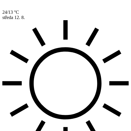
24/13 °C
středa
12. 8.