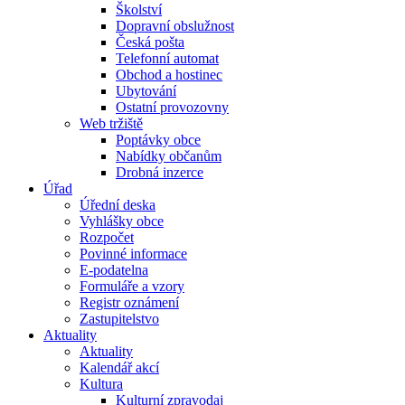
Školství
Dopravní obslužnost
Česká pošta
Telefonní automat
Obchod a hostinec
Ubytování
Ostatní provozovny
Web tržiště
Poptávky obce
Nabídky občanům
Drobná inzerce
Úřad
Úřední deska
Vyhlášky obce
Rozpočet
Povinné informace
E-podatelna
Formuláře a vzory
Registr oznámení
Zastupitelstvo
Aktuality
Aktuality
Kalendář akcí
Kultura
Kulturní zpravodaj