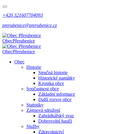
+420 321607704093
prerubenice@prerubenice.cz
Obec
Přerubenice
Obec
Přerubenice
Obec
Historie
Stručná historie
Historické památky
Kronika obce
Součastnost obce
Základní informace
Další rozvoj obce
Statistiky
Zájmová sdružení
Zahrádkářský svaz
Dobrovolní hasiči
Služby
Zdravotnictví