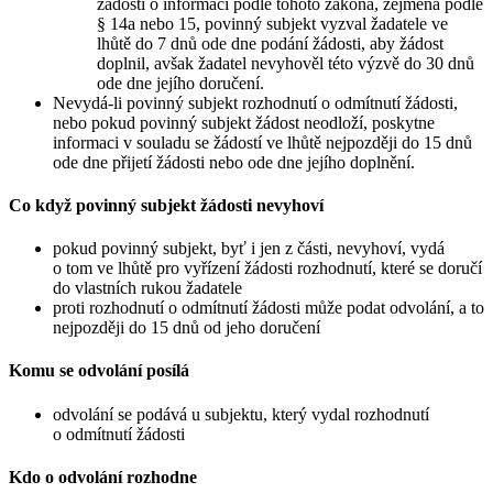
žádosti o informaci podle tohoto zákona, zejména podle
§ 14a nebo 15, povinný subjekt vyzval žadatele ve
lhůtě do 7 dnů ode dne podání žádosti, aby žádost
doplnil, avšak žadatel nevyhověl této výzvě do 30 dnů
ode dne jejího doručení.
Nevydá-li povinný subjekt rozhodnutí o odmítnutí žádosti,
nebo pokud povinný subjekt žádost neodloží, poskytne
informaci v souladu se žádostí ve lhůtě nejpozději do 15 dnů
ode dne přijetí žádosti nebo ode dne jejího doplnění.
Co když povinný subjekt žádosti nevyhoví
pokud povinný subjekt, byť i jen z části, nevyhoví, vydá
o tom ve lhůtě pro vyřízení žádosti rozhodnutí, které se doručí
do vlastních rukou žadatele
proti rozhodnutí o odmítnutí žádosti může podat odvolání, a to
nejpozději do 15 dnů od jeho doručení
Komu se odvolání posílá
odvolání se podává u subjektu, který vydal rozhodnutí
o odmítnutí žádosti
Kdo o odvolání rozhodne