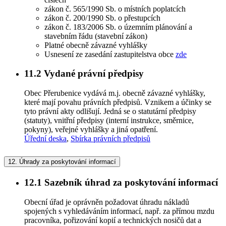
zákon č. 565/1990 Sb. o místních poplatcích
zákon č. 200/1990 Sb. o přestupcích
zákon č. 183/2006 Sb. o územním plánování a
stavebním řádu (stavební zákon)
Platné obecně závazné vyhlášky
Usnesení ze zasedání zastupitelstva obce
zde
11.2
Vydané právní předpisy
Obec Přerubenice vydává m.j. obecně závazné vyhlášky,
které mají povahu právních předpisů. Vznikem a účinky se
tyto právní akty odlišují. Jedná se o statutární předpisy
(statuty), vnitřní předpisy (interní instrukce, směrnice,
pokyny), veřejné vyhlášky a jiná opatření.
Úřední deska
,
Sbírka právních předpisů
12.
Úhrady za poskytování informací
12.1
Sazebník úhrad za poskytování informací
Obecní úřad je oprávněn požadovat úhradu nákladů
spojených s vyhledáváním informací, např. za přímou mzdu
pracovníka, pořizování kopií a technických nosičů dat a