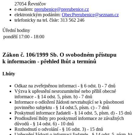
27054 Řevničov
e-mailem:
prerubenice@prerubenice.cz
elektronickým podáním:
ObecPrerubenice@seznam.cz
telefonicky na tel. čísle: 313 562 246
Úřední hodiny
pondělí
17:00 - 18:00
Zákon č. 106/1999 Sb. O svobodném přístupu
k informacím - přehled lhůt a termínů
Lhůty
Odkaz na zveřejněnou informaci - § 6 odst. l) - 7 dnů
Výzva k upřesnění nesrozumitelné nebo příliš obecné
informace - § 14 odst. 5, písm. b) - 7 dnů
Informace o odložení žádosti nevztahující se k působnosti
povinného subjektu - § 14 odst.5, písm. c) - 7 dnů
Poskytnutí informace žadateli - § 14 odst. 5, písm. d) - 15 dnů
Prodloužení lhůty pro poskytnutí informace ze závažných
důvodů - § 14 odst. 6) - 10 dnů
Rozhodnutí o odvolání - § 16 odst. 3) - 15 dnů
Upřesnění žádosti o informaci žadatele - § 14 odst. 5, písm. b)