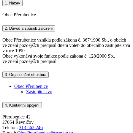
1.
Název
Obec Přerubenice
2.
Důvod a způsob založení
Obec Přerubenice vznikla podle zákona č. 367/1990 Sb., o obcích
ve znění pozdějších předpisů dnem voleb do obecního zastupitelstva
v roce 1990.
Obec vykonává svoje funkce podle zákona č. 128/2000 Sb.,
ve znění pozdějších předpisů.
3.
Organizační struktura
Obec Přerubenice
Zastupitelstvo
4.
Kontaktní spojení
Přerubenice 42
27054 Řevničov
Telefon:
313 562 246
E-mail:
ObecPrerubenice@seznam.cz