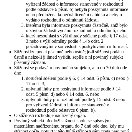
vyřízení žádosti o informace stanovené v rozhodnutí
podle odstavce 6 písm. b) nebyla poskytnuta informace
nebo předložena konečná licenční nabídka a nebylo
vydáno rozhodnutí o odmítnutí žádosti,
kterému byla informace poskytnuta částečně, aniž bylo
o zbytku žádosti vydáno rozhodnutí o odmítnutí, nebo
který nesouhlasí s výší úhrady sdělené podle § 17 odst.
3 nebo s výší odměny podle § 14b odst. 2,
požadovanými v souvislosti s poskytováním informací.
Stížnost lze podat písemně nebo ústně; je-li stížnost podána
ústně a nelze-li ji ihned vyřídit, sepíše o ní povinný subjekt
písemný záznam.
Stížnost se podává u povinného subjektu, a to do 30 dnů ode
dne
doručení sdělení podle § 6, § 14 odst. 5 písm. c) nebo §
17 odst. 3,
uplynutí lhůty pro poskytnutí informace podle § 14
odst. 5 písm. d) nebo § 14 odst. 6, nebo
uplynutí lhůty pro rozhodnutí podle § 15 odst. 3 nebo
pro vyřízení žádosti o informace stanovené v
rozhodnutí podle odstavce 6 písm. b).
O stížnosti rozhoduje nadřízený orgán.
Povinný subjekt předloží stížnost spolu se spisovým
materiálem nadřízenému orgánu do 7 dnů ode dne, kdy mu
stížnost došla, pokud v této lhůtě stížnosti sám zcela nevyhoví