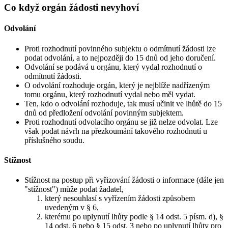
Co když orgán žádosti nevyhoví
Odvolání
Proti rozhodnutí povinného subjektu o odmítnutí žádosti lze
podat odvolání, a to nejpozději do 15 dnů od jeho doručení.
Odvolání se podává u orgánu, který vydal rozhodnutí o
odmítnutí žádosti.
O odvolání rozhoduje orgán, který je nejblíže nadřízeným
tomu orgánu, který rozhodnutí vydal nebo měl vydat.
Ten, kdo o odvolání rozhoduje, tak musí učinit ve lhůtě do 15
dnů od předložení odvolání povinným subjektem.
Proti rozhodnutí odvolacího orgánu se již nelze odvolat. Lze
však podat návrh na přezkoumání takového rozhodnutí u
příslušného soudu.
Stížnost
Stížnost na postup při vyřizování žádosti o informace (dále jen
"stížnost") může podat žadatel,
který nesouhlasí s vyřízením žádosti způsobem
uvedeným v § 6,
kterému po uplynutí lhůty podle § 14 odst. 5 písm. d), §
14 odst. 6 nebo § 15 odst. 3 nebo po uplynutí lhůty pro