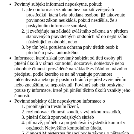
Povinný subjekt informaci neposkytne, pokud:
jde o informaci vzniklou bez použití veřejných
prostředků, která byla předána osobou, jíž takovouto
povinnost zákon neukládá, pokud nesdělila, že s
poskytnutím informace souhlasí,
ji zveřejňuje na základě zvláštního zákona a v předem
stanovených pravidelných obdobích až do nejbližšího
následujícího období, nebo
by tím byla porušena ochrana práv třetích osob k
předmětu práva autorského.
Informace, které získal povinný subjekt od třetí osoby při
plnění úkolů v rámci kontrolní, dozorové, dohledové nebo
obdobné činnosti prováděné na základě zvláštního právního
předpisu, podle kterého se na ně vztahuje povinnost
mlčenlivosti anebo jiný postup chránící je před zveřejněním
nebo zneužitím, se neposkytují. Povinný subjekt poskytne
pouze ty informace, které při plnění těchto úkolů vznikly jeho
činností.
Povinné subjekty dále neposkytnou informace o
probíhajícím trestním řízení,
rozhodovací činnosti soudů, s výjimkou rozsudků,
plnění úkolů zpravodajských služeb
přípravě, průběhu a projednávání výsledků kontrol v
orgánech Nejvyššího kontrolního úřadu,
činnosti Ministerstva financí podle zákona o některých