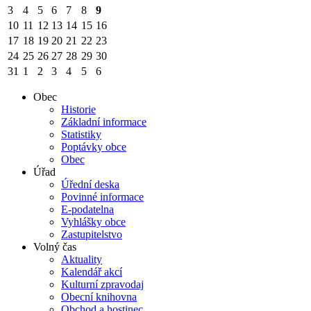
3
4
5
6
7
8
9
10
11
12
13
14
15
16
17
18
19
20
21
22
23
24
25
26
27
28
29
30
31
1
2
3
4
5
6
Obec
Historie
Základní informace
Statistiky
Poptávky obce
Obec
Úřad
Úřední deska
Povinné informace
E-podatelna
Vyhlášky obce
Zastupitelstvo
Volný čas
Aktuality
Kalendář akcí
Kulturní zpravodaj
Obecní knihovna
Obchod a hostinec