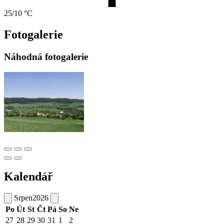
25/10 °C
Fotogalerie
Náhodná fotogalerie
Kalendář
Srpen
2026
Po
Út
St
Čt
Pá
So
Ne
27
28
29
30
31
1
2