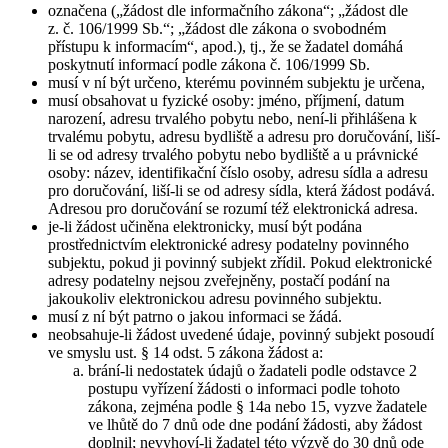
označena („žádost dle informačního zákona“; „žádost dle
z. č. 106/1999 Sb.“; „žádost dle zákona o svobodném
přístupu k informacím“, apod.), tj., že se žadatel domáhá
poskytnutí informací podle zákona č. 106/1999 Sb.
musí v ní být určeno, kterému povinném subjektu je určena,
musí obsahovat u fyzické osoby: jméno, příjmení, datum
narození, adresu trvalého pobytu nebo, není-li přihlášena k
trvalému pobytu, adresu bydliště a adresu pro doručování, liší-
li se od adresy trvalého pobytu nebo bydliště a u právnické
osoby: název, identifikační číslo osoby, adresu sídla a adresu
pro doručování, liší-li se od adresy sídla, která žádost podává.
Adresou pro doručování se rozumí též elektronická adresa.
je-li žádost učiněna elektronicky, musí být podána
prostřednictvím elektronické adresy podatelny povinného
subjektu, pokud ji povinný subjekt zřídil. Pokud elektronické
adresy podatelny nejsou zveřejněny, postačí podání na
jakoukoliv elektronickou adresu povinného subjektu.
musí z ní být patrno o jakou informaci se žádá.
neobsahuje-li žádost uvedené údaje, povinný subjekt posoudí
ve smyslu ust. § 14 odst. 5 zákona žádost a:
brání-li nedostatek údajů o žadateli podle odstavce 2
postupu vyřízení žádosti o informaci podle tohoto
zákona, zejména podle § 14a nebo 15, vyzve žadatele
ve lhůtě do 7 dnů ode dne podání žádosti, aby žádost
doplnil; nevyhoví-li žadatel této výzvě do 30 dnů ode