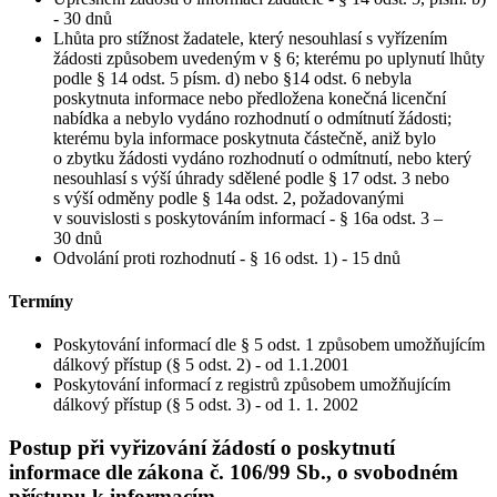
- 30 dnů
Lhůta pro stížnost žadatele, který nesouhlasí s vyřízením
žádosti způsobem uvedeným v § 6; kterému po uplynutí lhůty
podle § 14 odst. 5 písm. d) nebo §14 odst. 6 nebyla
poskytnuta informace nebo předložena konečná licenční
nabídka a nebylo vydáno rozhodnutí o odmítnutí žádosti;
kterému byla informace poskytnuta částečně, aniž bylo
o zbytku žádosti vydáno rozhodnutí o odmítnutí, nebo který
nesouhlasí s výší úhrady sdělené podle § 17 odst. 3 nebo
s výší odměny podle § 14a odst. 2, požadovanými
v souvislosti s poskytováním informací - § 16a odst. 3 –
30 dnů
Odvolání proti rozhodnutí - § 16 odst. 1) - 15 dnů
Termíny
Poskytování informací dle § 5 odst. 1 způsobem umožňujícím
dálkový přístup (§ 5 odst. 2) - od 1.1.2001
Poskytování informací z registrů způsobem umožňujícím
dálkový přístup (§ 5 odst. 3) - od 1. 1. 2002
Postup při vyřizování žádostí o poskytnutí
informace dle zákona č. 106/99 Sb., o svobodném
přístupu k informacím.