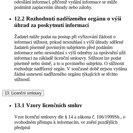
odesílání informací, přičemž vydání informace se může
podmínit zaplacením úhrady nebo zálohy.
12.2
Rozhodnutí nadřízeného orgánu o výši
úhrad za poskytnutí informací
Žadatel může podat na postup při vyřizování žádosti o
informaci stížnost, pokud nesouhlasí s výší úhrady sdělené
žadateli písemně povinným subjektem před podáním
informace nebo nesouhlasí s výší odměny za oprávnění užít
informaci na základě licenční smlouvy. Stížnost lze podat
písemně nebo ústně, a to u povinného subjektu. O stížnosti
rozhoduje nadřízený orgán. V současné době nejsou vydána
žádná usnesení nadřízeného orgánu týkajících se těchto
stížností.
13.
Licenční smlouvy
13.1
Vzory licenčních smluv
Vzor licenční smlouvy dle § 14 a zákona č. 106/1999Sb., o
svobodném přístupu k informacím, ve znění pozdějších
předpisů