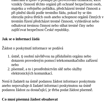
vznikly činností těchto orgánů při ochraně bezpečnosti osob,
majetku a veřejného pořádku, předcházení trestné činnosti a
při plnění úkolů podle trestního řádu, pokud by se tím
ohrozila práva třetích osob anebo schopnost orgánů činných v
trestním řízení předcházet trestné činnosti, vyhledávat nebo
odhalovat trestnou činnost nebo stíhat trestné činy nebo
zajišťovat bezpečnost České republiky.
Jak se o informaci žádá
Žádost o poskytnutí informace se podává
ústně, tj osobní návštěvou na příslušném orgánu nebo
dotazem provedeným pomocí telekomunikačního zařízení
nebo
písemně, a to i prostřednictvím sítě nebo služby
elektronických komunikací.
Není-li žadateli na ústně podanou žádost informace poskytnuta
anebo nepovažuje-li žadatel informaci poskytnutou na ústně
podanou žádost za dostačující, je třeba podat žádost písemně.
Co musí písemná žádost obsahovat