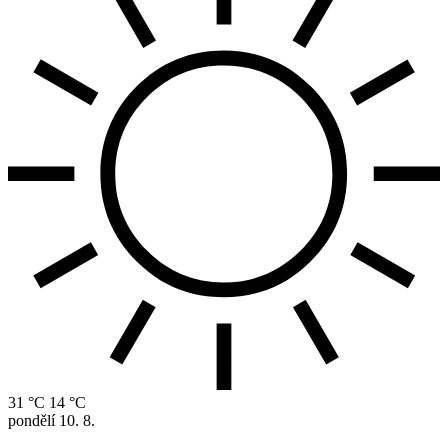
31 °C
14 °C
pondělí
10. 8.