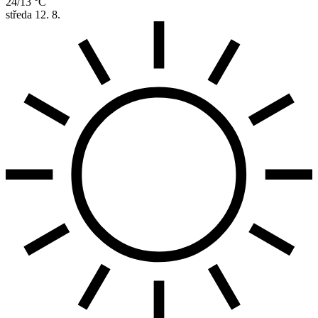
24/13 °C
středa
12. 8.