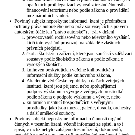
opatřeních proti legalizaci výnosů z trestné činnosti a
financování terorismu nebo podle zákona o provádění
mezinárodních sankcí.
Povinný subjekt neposkytne informaci, která je předmětem
ochrany práva autorského nebo práv souvisejících s právem
autorským (dále jen "právo autorské") , je-li v držení
provozovatelů rozhlasového nebo televizního vysílání,
kteří toto vysílání provozují na základě zvláštních
právních předpisů,
škol a školských zařízení, které jsou součástí vzdělávací
soustavy podle školského zákona a podle zákona o
vysokých školách,
knihoven poskytujících veřejné knihovnické a
informační služby podle knihovního zákona,
Akademie věd České republiky a dalších veřejných
institucí, které jsou příjemci nebo spolupříjemci
podpory výzkumu a vývoje z veřejných prostředků
podle zákona o podpoře výzkumu a vývoje, nebo
kulturních institucí hospodařících s veřejnými
prostředky, jako jsou muzea, galerie, divadla, orchestry
a další umělecké soubory.
Povinný subjekt neposkytne informaci o činnosti orgánů
činných v trestním řízení, včetně informací ze spisů, a to i
spisů, v nichž nebylo zahájeno trestní řízení, dokumentů,
materiálů a zpráv o postupu při prověřování oznámení, které