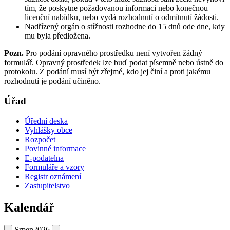
tím, že poskytne požadovanou informaci nebo konečnou
licenční nabídku, nebo vydá rozhodnutí o odmítnutí žádosti.
Nadřízený orgán o stížnosti rozhodne do 15 dnů ode dne, kdy
mu byla předložena.
Pozn.
Pro podání opravného prostředku není vytvořen žádný
formulář. Opravný prostředek lze buď podat písemně nebo ústně do
protokolu. Z podání musí být zřejmé, kdo jej činí a proti jakému
rozhodnutí je podání učiněno.
Úřad
Úřední deska
Vyhlášky obce
Rozpočet
Povinné informace
E-podatelna
Formuláře a vzory
Registr oznámení
Zastupitelstvo
Kalendář
Srpen
2026