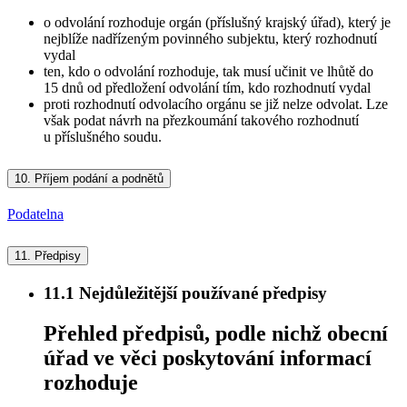
o odvolání rozhoduje orgán (příslušný krajský úřad), který je
nejblíže nadřízeným povinného subjektu, který rozhodnutí
vydal
ten, kdo o odvolání rozhoduje, tak musí učinit ve lhůtě do
15 dnů od předložení odvolání tím, kdo rozhodnutí vydal
proti rozhodnutí odvolacího orgánu se již nelze odvolat. Lze
však podat návrh na přezkoumání takového rozhodnutí
u příslušného soudu.
10.
Příjem podání a podnětů
Podatelna
11.
Předpisy
11.1
Nejdůležitější používané předpisy
Přehled předpisů, podle nichž obecní
úřad ve věci poskytování informací
rozhoduje