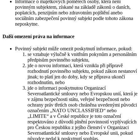
Informace o majetkových poměrech osoby, která není
povinným subjektem, získané na základě zákonů o daních,
poplatcích, penzijním nebo zdravotním pojištění anebo
sociálním zabezpečení povinný subjekt podle tohoto zákona
neposkytne.
Další omezení práva na informace
Povinný subjekt může omezit poskytnutí informace, pokud:
se vztahuje výlučně k vnitřním pokynům a personálním
předpisům povinného subjektu,
jde o novou informaci, která vznikla při přípravě
rozhodnutí povinného subjektu, pokud zákon nestanoví
jinak; to platí jen do doby, kdy se příprava ukončí
rozhodnutím, nebo
jde o informaci poskytnutou Organizací
Severoatlantické smlouvy nebo Evropskou unií, která je
v zájmu bezpečnosti státu, veřejné bezpečnosti nebo
ochrany práv třetích osob chráněna uvedenými původci
označením „NATO UNCLASSIFIED“ nebo
„LIMITE“ a v České republice je toto označení
respektováno z důvodů plnění povinností vyplývajících
pro Českou republiku z jejího členství v Organizaci
Severoatlantické smlouvy nebo Evropské unii, pokud
původce nedal k poskytnutí souhlas.