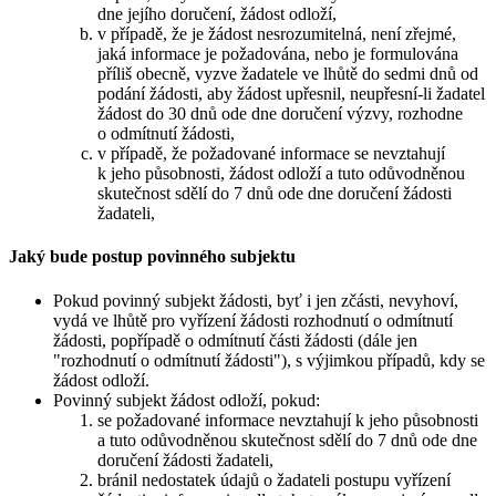
dne jejího doručení, žádost odloží,
v případě, že je žádost nesrozumitelná, není zřejmé,
jaká informace je požadována, nebo je formulována
příliš obecně, vyzve žadatele ve lhůtě do sedmi dnů od
podání žádosti, aby žádost upřesnil, neupřesní-li žadatel
žádost do 30 dnů ode dne doručení výzvy, rozhodne
o odmítnutí žádosti,
v případě, že požadované informace se nevztahují
k jeho působnosti, žádost odloží a tuto odůvodněnou
skutečnost sdělí do 7 dnů ode dne doručení žádosti
žadateli,
Jaký bude postup povinného subjektu
Pokud povinný subjekt žádosti, byť i jen zčásti, nevyhoví,
vydá ve lhůtě pro vyřízení žádosti rozhodnutí o odmítnutí
žádosti, popřípadě o odmítnutí části žádosti (dále jen
"rozhodnutí o odmítnutí žádosti"), s výjimkou případů, kdy se
žádost odloží.
Povinný subjekt žádost odloží, pokud:
se požadované informace nevztahují k jeho působnosti
a tuto odůvodněnou skutečnost sdělí do 7 dnů ode dne
doručení žádosti žadateli,
bránil nedostatek údajů o žadateli postupu vyřízení