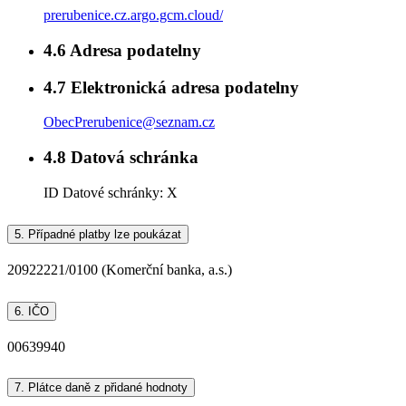
prerubenice.cz.argo.gcm.cloud/
4.6
Adresa podatelny
4.7
Elektronická adresa podatelny
ObecPrerubenice@seznam.cz
4.8
Datová schránka
ID Datové schránky:
X
5.
Případné platby lze poukázat
20922221/0100 (Komerční banka, a.s.)
6.
IČO
00639940
7.
Plátce daně z přidané hodnoty