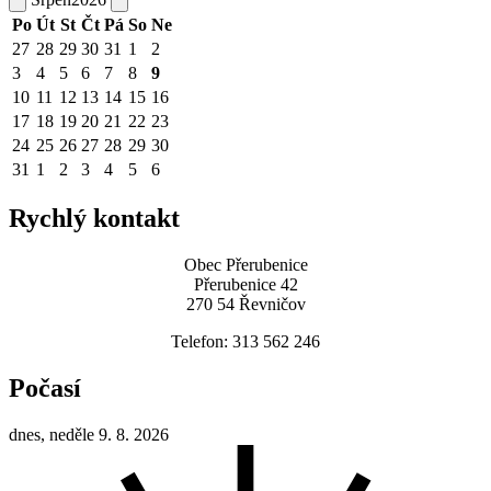
Po
Út
St
Čt
Pá
So
Ne
27
28
29
30
31
1
2
3
4
5
6
7
8
9
10
11
12
13
14
15
16
17
18
19
20
21
22
23
24
25
26
27
28
29
30
31
1
2
3
4
5
6
Rychlý kontakt
Obec Přerubenice
Přerubenice 42
270 54 Řevničov
Telefon: 313 562 246
Počasí
dnes, neděle 9. 8. 2026