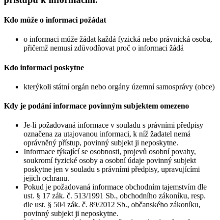
Kdo může o informaci požádat
o informaci může žádat každá fyzická nebo právnická osoba,
přičemž nemusí zdůvodňovat proč o informaci žádá
Kdo informaci poskytne
kterýkoli státní orgán nebo orgány územní samosprávy (obce)
Kdy je podání informace povinným subjektem omezeno
Je-li požadovaná informace v souladu s právními předpisy
označena za utajovanou informaci, k níž žadatel nemá
oprávněný přístup, povinný subjekt ji neposkytne.
Informace týkající se osobnosti, projevů osobní povahy,
soukromí fyzické osoby a osobní údaje povinný subjekt
poskytne jen v souladu s právními předpisy, upravujícími
jejich ochranu.
Pokud je požadovaná informace obchodním tajemstvím dle
ust. § 17 zák. č. 513/1991 Sb., obchodního zákoníku, resp.
dle ust. § 504 zák. č. 89/2012 Sb., občanského zákoníku,
povinný subjekt ji neposkytne.