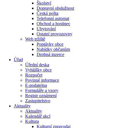
Školství
Dopravní obslužnost
Česká pošta
Telefonní automat
Obchod a hostinec
Ubytování
Ostatní provozovny
Web tržiště
Poptávky obce
Nabídky občanům
Drobná inzerce
Úřad
Úřední deska
Vyhlášky obce
Rozpočet
Povinné informace
E-podatelna
Formuláře a vzory
Registr oznámení
Zastupitelstvo
Aktuality
Aktuality
Kalendář akcí
Kultura
Kulturní zpravodaj