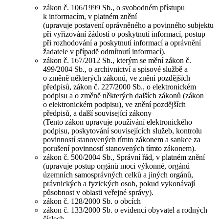
zákon č. 106/1999 Sb., o svobodném přístupu
k informacím, v platném znění
(upravuje postavení oprávněného a povinného subjektu
při vyřizování žádostí o poskytnutí informací, postup
při rozhodování a poskytnutí informací a oprávnění
žadatele v případě odmítnutí informací).
zákon č. 167/2012 Sb., kterým se mění zákon č.
499/2004 Sb., o archivnictví a spisové službě a
o změně některých zákonů, ve znění pozdějších
předpisů, zákon č. 227/2000 Sb., o elektronickém
podpisu a o změně některých dalších zákonů (zákon
o elektronickém podpisu), ve znění pozdějších
předpisů, a další související zákony
(Tento zákon upravuje používání elektronického
podpisu, poskytování souvisejících služeb, kontrolu
povinností stanovených tímto zákonem a sankce za
porušení povinností stanovených tímto zákonem).
zákon č. 500/2004 Sb., Správní řád, v platném znění
(upravuje postup orgánů moci výkonné, orgánů
územních samosprávných celků a jiných orgánů,
právnických a fyzických osob, pokud vykonávají
působnost v oblasti veřejné správy).
zákon č. 128/2000 Sb. o obcích
zákon č. 133/2000 Sb. o evidenci obyvatel a rodných
číslech